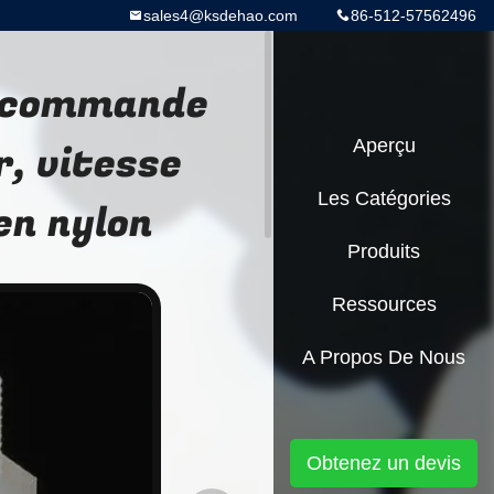
sales4@ksdehao.com
86-512-57562496
e commande
, vitesse
Aperçu
Les Catégories
en nylon
Produits
Ressources
A Propos De Nous
Obtenez un devis