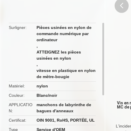
butto
Surligner
Pièces usinées en nylon de
commande numérique par
ordinateur
,
ATTEIGNEZ les pièces
usinées en nylon
,
vitesse en plastique en nylon
de mètre-bougie
Matériel
nylon
Couleur
Blanc/noir
Vis en
APPLICATIO
manchons de labyrinthe de
MC de p
N
bagues d'anneaux
Certificat
OIN 9001, RoHS, PORTÉE, UL
L'incide
Type
Service d'OEM