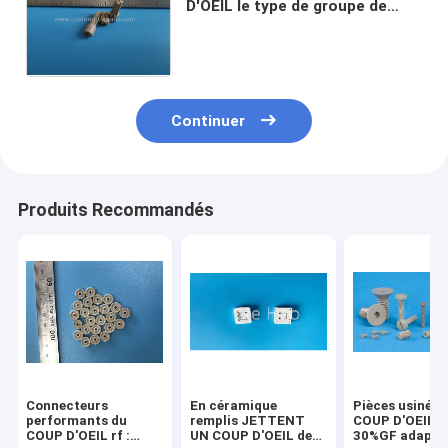
D'OEIL le type de groupe de
prise le connecteur que
circulaire cuisent résistant à la
vapeur
Continuer
Produits Recommandés
Connecteurs
En céramique
Pièces usinées
performants du
remplis JETTENT
COUP D'OEIL 
COUP D'OEIL rf :
UN COUP D'OEIL des
30%GF adapté