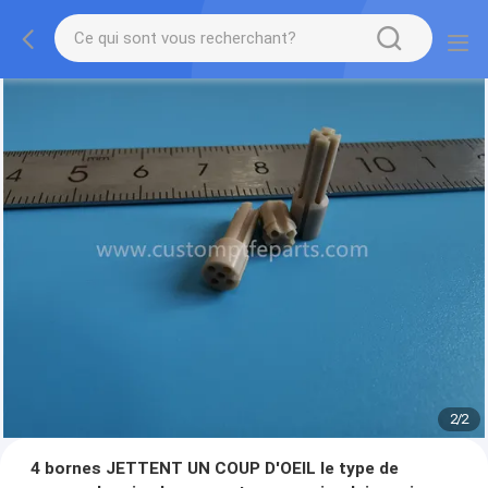
2
/
2
4 bornes JETTENT UN COUP D'OEIL le type de