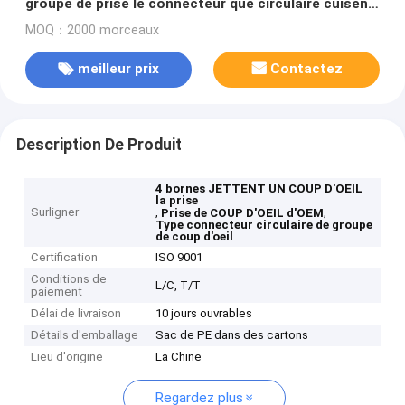
groupe de prise le connecteur que circulaire cuisent
résistant à la vapeur
MOQ：2000 morceaux
meilleur prix
Contactez
Description De Produit
4 bornes JETTENT UN COUP D'OEIL
la prise
Surligner
,
,
Prise de COUP D'OEIL d'OEM
Type connecteur circulaire de groupe
de coup d'oeil
Certification
ISO 9001
Conditions de
L/C, T/T
paiement
Délai de livraison
10 jours ouvrables
Détails d'emballage
Sac de PE dans des cartons
Lieu d'origine
La Chine
Regardez plus