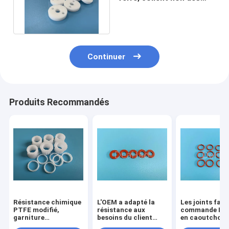
incidences de PTFE PTFE
Continuer
Produits Recommandés
Résistance chimique
L'OEM a adapté la
Les joints fait
PTFE modifié,
résistance aux
commande IS
garniture
besoins du client
en caoutchouc
imperméable de joint
thermique de
silicone de