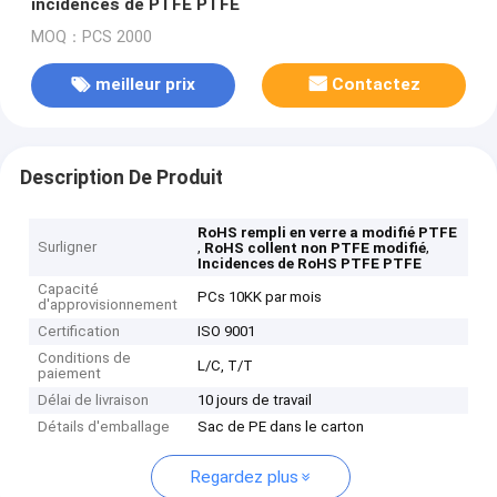
incidences de PTFE PTFE
MOQ：PCS 2000
meilleur prix
Contactez
Description De Produit
RoHS rempli en verre a modifié PTFE
Surligner
,
,
RoHS collent non PTFE modifié
Incidences de RoHS PTFE PTFE
Capacité
PCs 10KK par mois
d'approvisionnement
Certification
ISO 9001
Conditions de
L/C, T/T
paiement
Délai de livraison
10 jours de travail
Détails d'emballage
Sac de PE dans le carton
Regardez plus