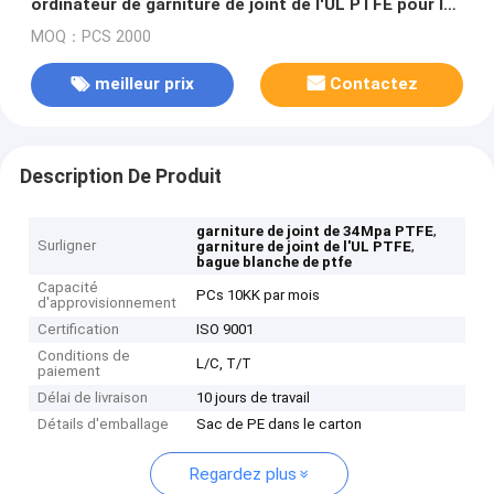
ordinateur de garniture de joint de l'UL PTFE pour le
connecteur à haute tension
MOQ：PCS 2000
meilleur prix
Contactez
Description De Produit
,
garniture de joint de 34Mpa PTFE
Surligner
,
garniture de joint de l'UL PTFE
bague blanche de ptfe
Capacité
PCs 10KK par mois
d'approvisionnement
Certification
ISO 9001
Conditions de
L/C, T/T
paiement
Délai de livraison
10 jours de travail
Détails d'emballage
Sac de PE dans le carton
Regardez plus