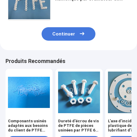
garniture de joint de l'UL PTFE
pour le connecteur à haute
tension
Continuer
Produits Recommandés
Composants usinés
Dureté d'écrou de vis
L'axe d'inciden
adaptés aux besoins
de PTFE de pièces
plastique de
du client de PTFE
usinées par PTFE 60
lubrifiant d'in
avec le coefficient de
- 80 Shore D
gainent la gar