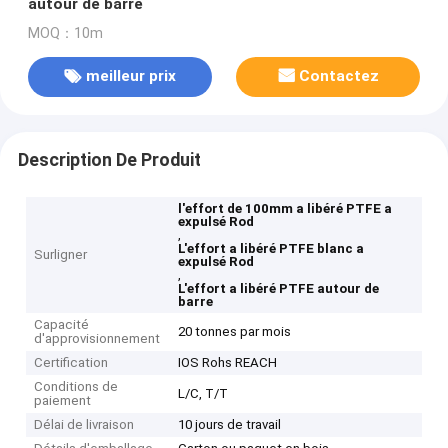
autour de barre
MOQ：10m
meilleur prix
Contactez
Description De Produit
l'effort de 100mm a libéré PTFE a
expulsé Rod
,
L'effort a libéré PTFE blanc a
Surligner
expulsé Rod
,
L'effort a libéré PTFE autour de
barre
Capacité
20 tonnes par mois
d'approvisionnement
Certification
IOS Rohs REACH
Conditions de
L/C, T/T
paiement
Délai de livraison
10 jours de travail