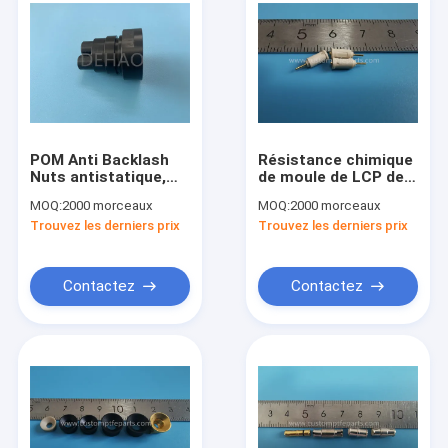
POM Anti Backlash
Résistance chimique
Nuts antistatique,
de moule de LCP de
POM Lead Screw Nut
connecteur micro
MOQ:
2000 morceaux
MOQ:
2000 morceaux
noir
des plastiques FPC
Trouvez les derniers prix
Trouvez les derniers prix
BTB
Contactez
Contactez
Maison
Produits
Au sujet de nous