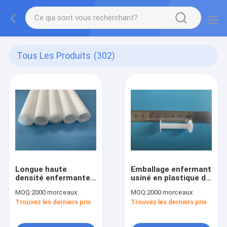
Tous Les Produits
(302)
Longue haute
Emballage enfermant
densité enfermante
usiné en plastique de
de POM Copolymer
fil de tube d'axe de
MOQ:
2000 morceaux
MOQ:
2000 morceaux
Acetal Rod
composants
Trouvez les derniers prix
Trouvez les derniers prix
Customized
d'écarteur de tuyau