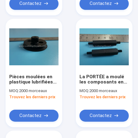
Contactez
Contactez
Pièces moulées en
La PORTÉE a moulé
plastique lubrifiées
les composants en
POM Acetal Sliding
plastique, vis en
MOQ:
2000 morceaux
MOQ:
2000 morceaux
Belt Pulley
plastique d'écrou
Trouvez les derniers prix
Trouvez les derniers prix
d'hexagone
Contactez
Contactez