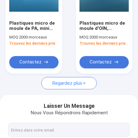
Visite d'usine
Contrôle de la qualité
Plastiques micro de
Plastiques micro de
moule de PA, mini
moule d'OIN,
Contactez-nous
connecteur de SMP
moulage par
MOQ:
2000 morceaux
MOQ:
2000 morceaux
ignifuge
injection de COUP
Trouvez les derniers prix
Trouvez les derniers prix
D'OEIL du panneau
Nouvelles
LCP PEI de SMP
Contactez
Contactez
Pièces faites sur commande de PTFE
Regardez plus
PTFE a usiné des pièces
commande numérique par ordinateur usinant les pièces en p
Laisser Un Message
Nous Vous Répondrons Rapidement
le coup d'oeil a usiné des pièces
PTFE a expulsé tige