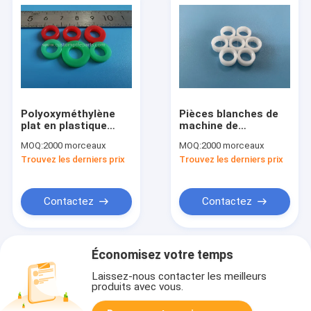
Polyoxyméthylène
Pièces blanches de
plat en plastique
machine de
coloré POM Bushing
traitement des
MOQ:
2000 morceaux
MOQ:
2000 morceaux
de joint
denrées alimentaires
Trouvez les derniers prix
Trouvez les derniers prix
des produits
alimentaires de POM
Acetal Plastic Ring
Washer
Contactez
Contactez
Économisez votre temps
Laissez-nous contacter les meilleurs
produits avec vous.