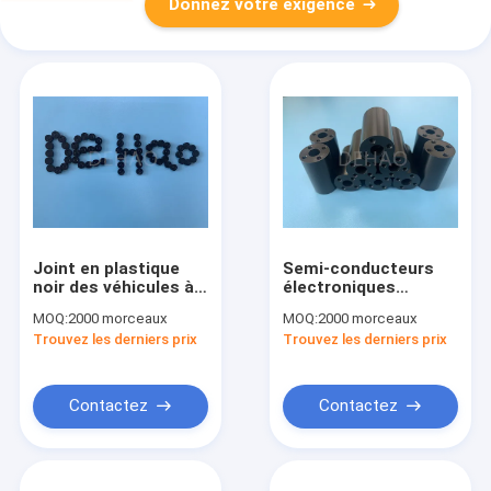
Donnez votre exigence
Joint en plastique
Semi-conducteurs
noir des véhicules à
électroniques
moteur ESD
d'industrie
MOQ:
2000 morceaux
MOQ:
2000 morceaux
antistatique POM
électronique ronde
Trouvez les derniers prix
Trouvez les derniers prix
Parts
de plastique
d'entretoise de RoHS
Contactez
Contactez