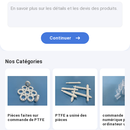
PTFE modifié
Pièces de Vespel
Pièces de Torlon
Continuer
Ultem PEI
Pièces de PVDF
Nos Catégories
PCTFE Kel F
POM Acetal Copolymer
Pièces usinées en nylon
Plastiques micro de moule
Pièces faites sur
PTFE a usiné des
commande
commande de PTFE
pièces
numérique par
ordinateur usi
les pièces en