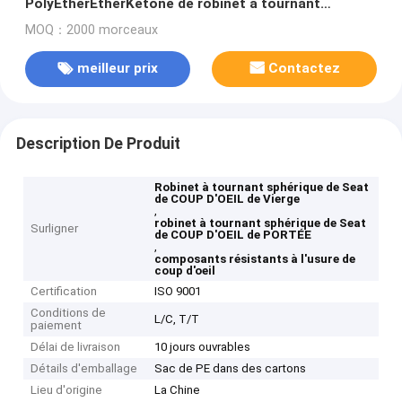
PolyEtherEtherKetone de robinet à tournant
sphérique de Seat de COUP D'OEIL de Vierge
MOQ：2000 morceaux
meilleur prix
Contactez
Description De Produit
Robinet à tournant sphérique de Seat
de COUP D'OEIL de Vierge
,
robinet à tournant sphérique de Seat
Surligner
de COUP D'OEIL de PORTÉE
,
composants résistants à l'usure de
coup d'oeil
Certification
ISO 9001
Conditions de
L/C, T/T
paiement
Délai de livraison
10 jours ouvrables
Détails d'emballage
Sac de PE dans des cartons
Lieu d'origine
La Chine