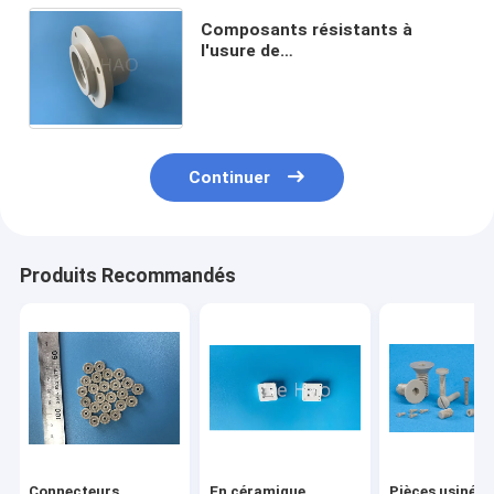
Composants résistants à
l'usure de
PolyEtherEtherKetone de
robinet à tournant sphérique de
Seat de COUP D'OEIL de Vierge
Continuer
Produits Recommandés
Connecteurs
En céramique
Pièces usinées